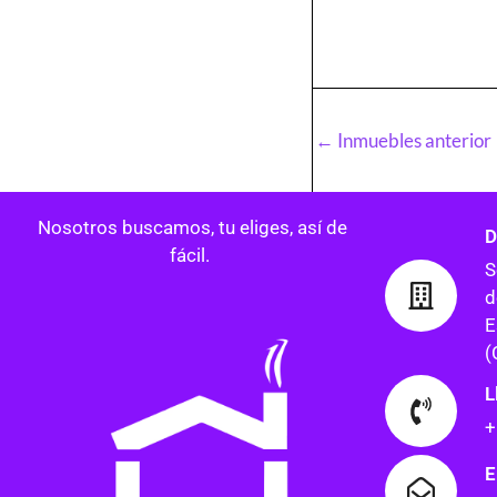
←
Inmuebles anterior
Nosotros buscamos, tu eliges, así de
D
fácil.
S
d
E
(
L
+
E