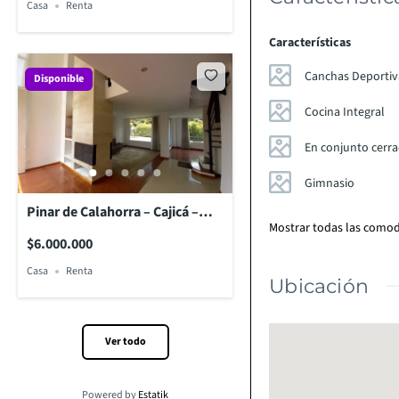
Casa
Renta
Características
Canchas Deportiv
Disponible
Cocina Integral
En conjunto cerr
Gimnasio
Pinar de Calahorra – Cajicá –
Mostrar todas las comod
Cundinamarca
$6.000.000
Casa
Renta
Ubicación
Ver todo
Powered by
Estatik