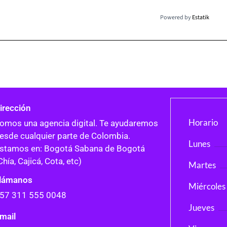
Powered by
Estatik
irección
Horario
omos una agencia digital. Te ayudaremos
esde cualquier parte de Colombia.
Lunes
stamos en: Bogotá Sabana de Bogotá
Chía, Cajicá, Cota, etc)
Martes
lámanos
Miércoles
57 311 555 0048
Jueves
mail