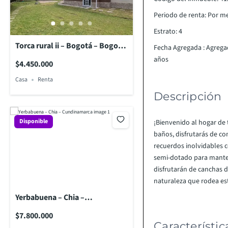
Periodo de renta
:
Por m
Estrato
:
4
Torca rural ii – Bogotá – Bogotá,
Fecha Agregada
:
Agrega
d.c.
años
$4.450.000
Casa
Renta
Descripción
Disponible
¡Bienvenido al hogar de 
baños, disfrutarás de c
recuerdos inolvidables c
semi-dotado para mantene
disfrutarán de canchas d
naturaleza que rodea est
Yerbabuena – Chia –
Cundinamarca
$7.800.000
Característi