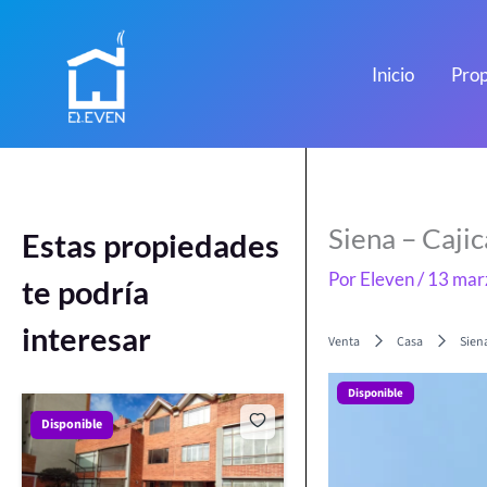
Ir
al
contenido
Inicio
Prop
Siena – Caji
Estas propiedades
Por
Eleven
/
13 mar
te podría
interesar
Venta
Casa
Sien
Disponible
Disponible