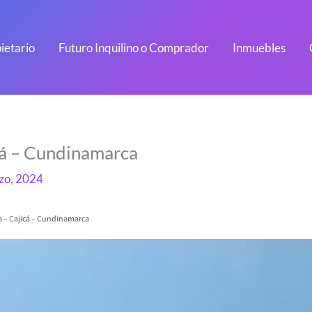
ietario
Futuro Inquilino o Comprador
Inmuebles
cá – Cundinamarca
zo, 2024
a – Cajicá – Cundinamarca