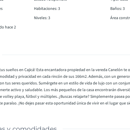
es
Habitaciones
:
3
Baños
:
3
Niveles
:
3
Área const
do hace 2
tus sueños en Cajicá! Esta encantadora propiedad en la vereda Canelón te o
omodidad y privacidad en cada rincón de sus 166m2. Además, con un generos
on tus seres queridos. Sumérgete en un estilo de vida de lujo con un conju
rte activo y saludable. Los más pequeños de la casa encontrarán diversión 
e volley playa, fútbol y múltiples. ¿Buscas relajarte? Simplemente pasea por 
e paraíso. ¡No dejes pasar esta oportunidad única de vivir en el lugar que 
cas y comodidades