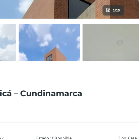
1/15
jicá – Cundinamarca
22
Estado
:
Disponible
Tipo
:
Casa