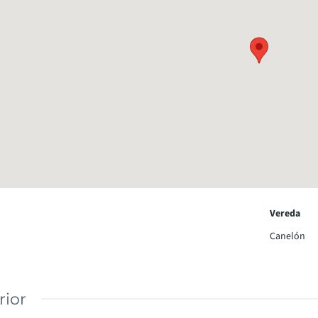
Vereda
Canelón
rior