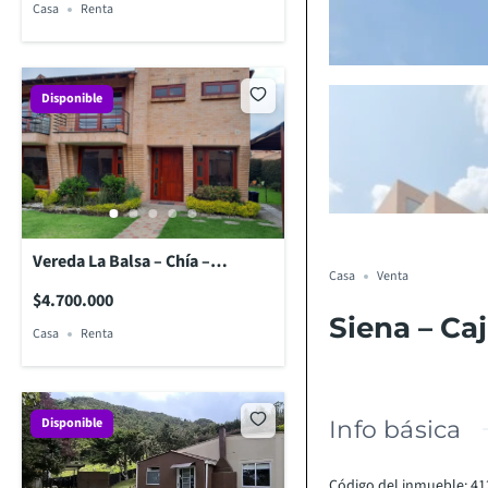
Casa
Renta
Disponible
Vereda La Balsa – Chía –
Casa
Venta
Cundinamarca
$4.700.000
Siena – Ca
Casa
Renta
Disponible
Info básica
Código del inmueble
:
41