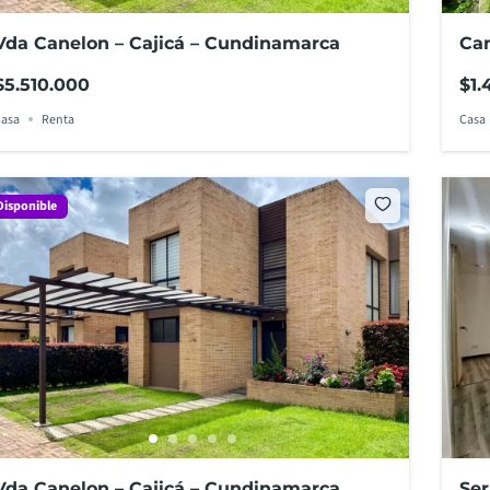
Vda Canelon – Cajicá – Cundinamarca
Can
$5.510.000
$1.
asa
Renta
Casa
Disponible
Vda Canelon – Cajicá – Cundinamarca
Ser