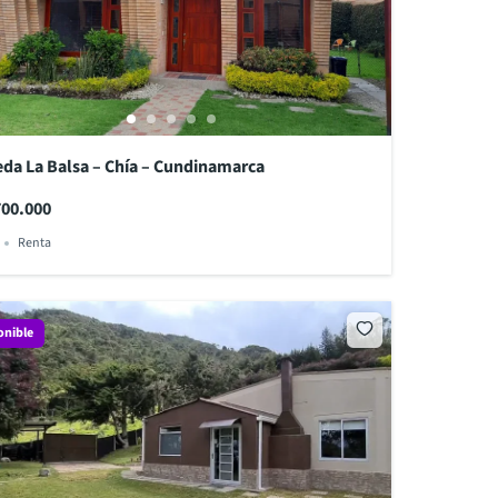
eda La Balsa – Chía – Cundinamarca
700.000
Renta
onible