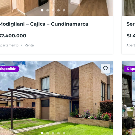
Modigliani – Cajica – Cundinamarca
Ser
$2.400.000
$1.
Apartamento
Renta
Apar
Disponible
Disp