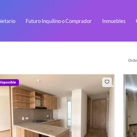
ietario
Futuro Inquilino o Comprador
Inmuebles
Orde
Disponible