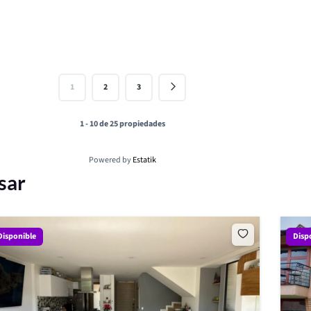
1
2
3
1 - 10 de 25 propiedades
Powered by
Estatik
sar
Disponible
Disp