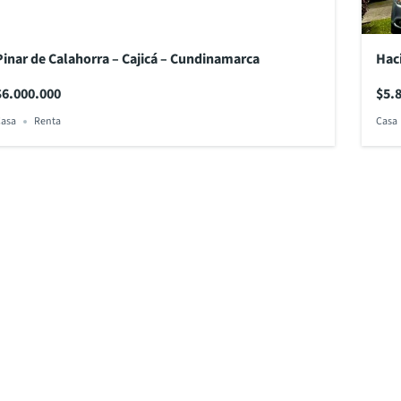
Pinar de Calahorra – Cajicá – Cundinamarca
Hac
$6.000.000
$5.
asa
Renta
Casa