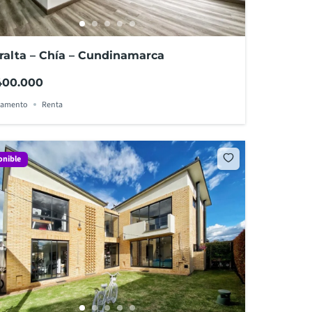
ralta – Chía – Cundinamarca
400.000
tamento
Renta
onible