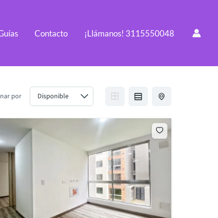
Guías
Contacto
¡Llámanos! 3115550048
nar por