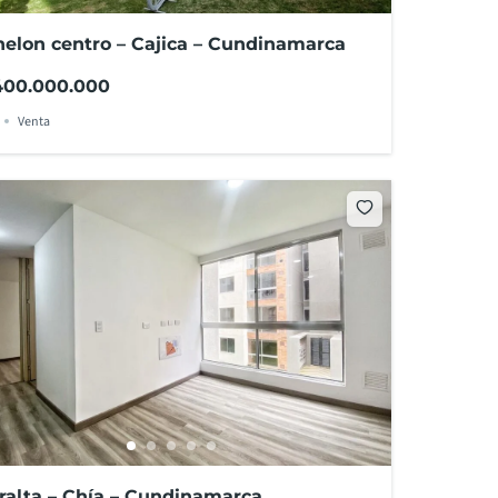
elon centro – Cajica – Cundinamarca
400.000.000
Venta
ralta – Chía – Cundinamarca