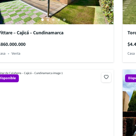
Vittare – Cajicá – Cundinamarca
Torc
$860.000.000
$4.
asa
Venta
Casa
Disponible
Disp