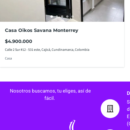
Casa Oikos Savana Monterrey
$4.900.000
Calle 2 Sur #12 - 531 este, Cajicá, Cundinamarca, Colombia
Casa
Nosotros buscamos, tu eliges, así de
D
fácil.
S
d
E
(