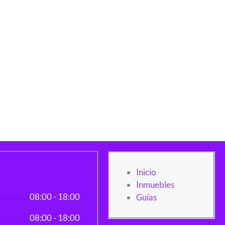
Inicio
Inmuebles
08:00 - 18:00
Guías
08:00 - 18:00
Y
W
I