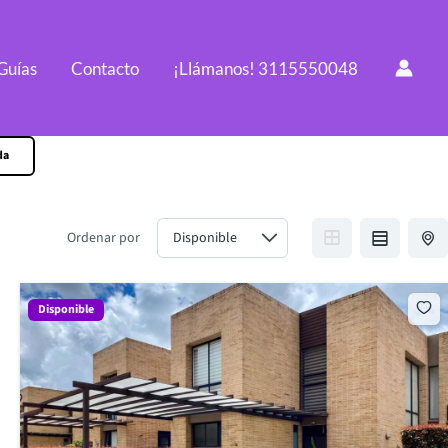
Guías
Contacto
¡Llámanos! 3115550048
da
Ordenar por
Disponible