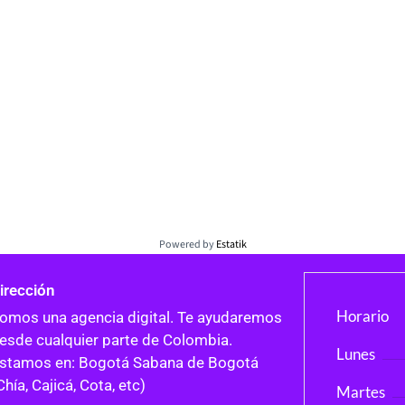
Powered by
Estatik
irección
Horario
omos una agencia digital. Te ayudaremos
esde cualquier parte de Colombia.
Lunes
stamos en: Bogotá Sabana de Bogotá
Chía, Cajicá, Cota, etc)
Martes