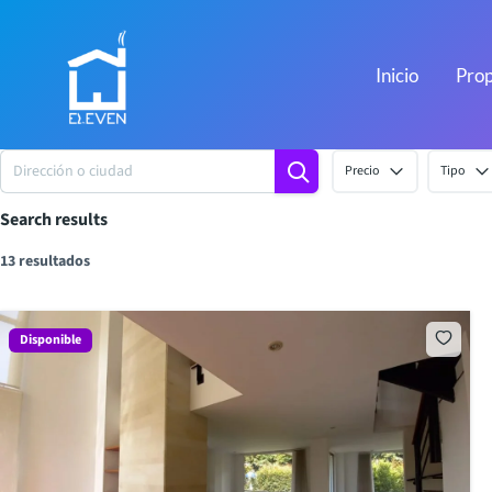
Ir
al
contenido
Inicio
Prop
Precio
Tipo
Search results
13 resultados
Disponible