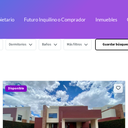
ietario
Futuro Inquilino o Comprador
Inmuebles
Dormitorios
Baños
Más filtros
Guardar búsque
Disponible