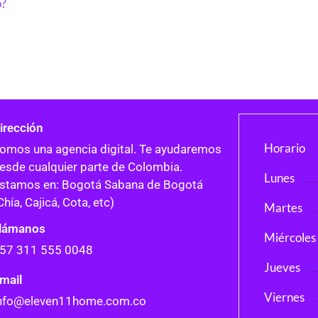
o?
irección
Horario
omos una agencia digital. Te ayudaremos
esde cualquier parte de Colombia.
Lunes
stamos en: Bogotá Sabana de Bogotá
Chía, Cajicá, Cota, etc)
Martes
lámanos
Miércoles
57 311 555 0048
Jueves
mail
Viernes
nfo@eleven11home.com.co