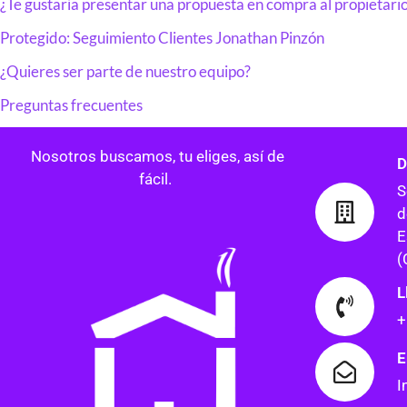
¿Te gustaría presentar una propuesta en compra al propietari
Protegido: Seguimiento Clientes Jonathan Pinzón
¿Quieres ser parte de nuestro equipo?
Preguntas frecuentes
Nosotros buscamos, tu eliges, así de
D
fácil.
S
d
E
(
L
+
E
I