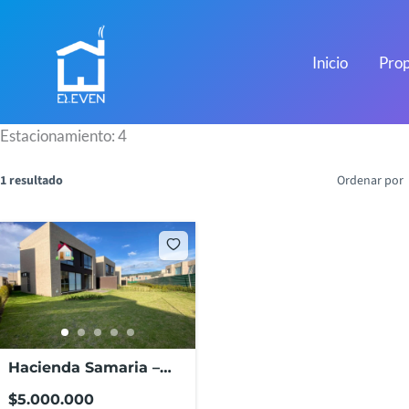
Ir
al
contenido
Inicio
Prop
Estacionamiento:
4
1 resultado
Ordenar por
Hacienda Samaria –
244
$5.000.000