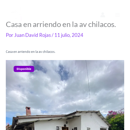
Ir
al
contenido
Casa en arriendo en la av chilacos.
Por
Juan David Rojas
/
11 julio, 2024
Casa en arriendo en la av chilacos.
Disponible