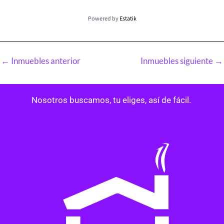
Powered by
Estatik
←
Inmuebles anterior
Inmuebles siguiente
→
Nosotros buscamos, tu eliges, así de fácil.