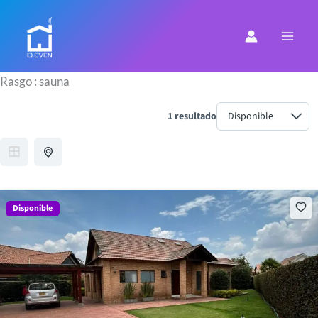
Ir
al
contenido
Rasgo :
sauna
1 resultado
Disponible