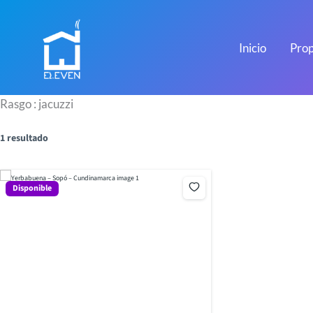
Ir
al
contenido
Inicio
Prop
Rasgo :
jacuzzi
1 resultado
Disponible