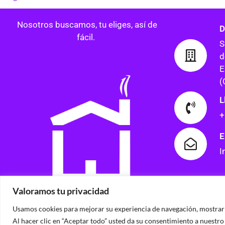
Nosotros buscamos, tu eliges, así de
D
fácil.
S
d
E
(
L
+
E
I
Valoramos tu privacidad
Usamos cookies para mejorar su experiencia de navegación, mostrarle
Copyright © 2026
Al hacer clic en “Aceptar todo” usted da su consentimiento a nuestro 