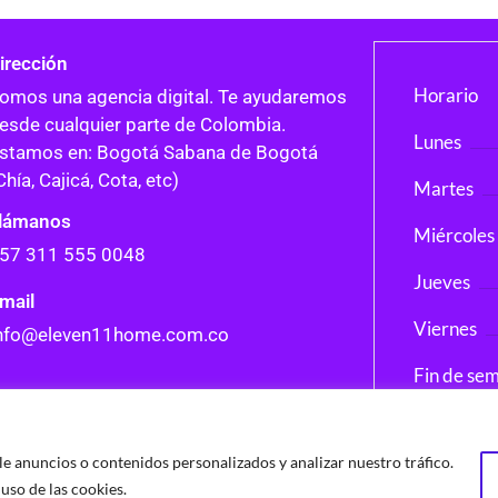
irección
Horario
omos una agencia digital. Te ayudaremos
esde cualquier parte de Colombia.
Lunes
stamos en: Bogotá Sabana de Bogotá
Chía, Cajicá, Cota, etc)
Martes
lámanos
Miércoles
57 311 555 0048
Jueves
mail
Viernes
nfo@eleven11home.com.co
Fin de se
 anuncios o contenidos personalizados y analizar nuestro tráfico.
uso de las cookies.