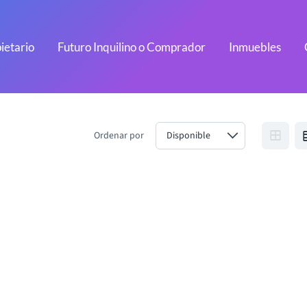
ietario
Futuro Inquilino o Comprador
Inmuebles
Ordenar por